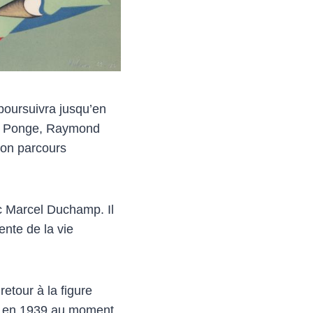
 poursuivra jusqu’en
is Ponge, Raymond
son parcours
ec Marcel Duchamp. Il
ente de la vie
etour à la figure
ion en 1939 au moment