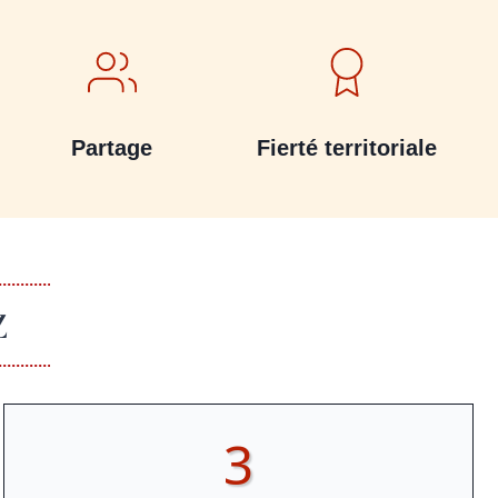
Partage
Fierté territoriale
Z
3