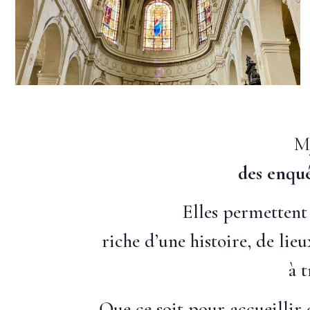
My
des enquê
Elles permettent
riche d’une histoire, de li
à t
Que ce soit pour accueillir