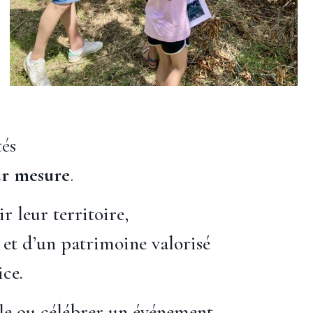
tés
sur mesure
.
 leur territoire,
 et d’un patrimoine valorisé
ice.
ale ou célébrer un événement