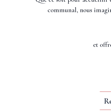
communal, nous imaginon
et off
Ré